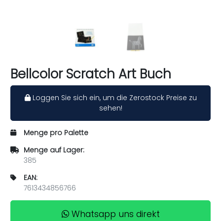
Bellcolor Scratch Art Buch
Loggen Sie sich ein, um die Zerostock Preise zu
sehen!
Menge pro Palette
Menge auf Lager:
385
EAN:
7613434856766
Whatsapp uns direkt