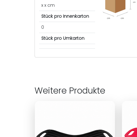
cm
x x cm
Stück pro Innenkarton
cm
cm
0
Stück pro Umkarton
Weitere Produkte