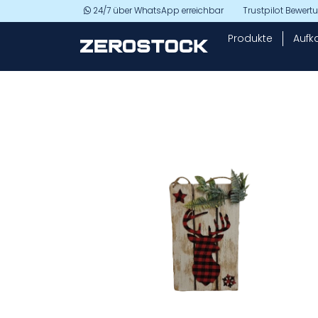
Skip to main content
24/7 über WhatsApp erreichbar
Trustpilot Bewer
Produkte
Aufk