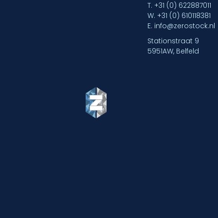
T.
+31 (0) 622887011
W.
+31 (0) 610118381
E.
info@zerostock.nl
Stationstraat 9
5951AW, Belfeld