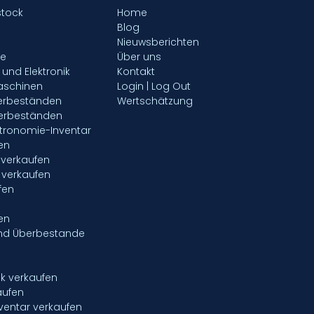
stock
Home
Blog
Nieuwsberichten
fe
Über uns
- und Elektronik
Kontakt
aschinen
Login | Log Out
gerbeständen
Wertschätzung
gerbeständen
tronomie-Inventar
en
verkaufen
 verkaufen
fen
en
nd Überbestande
ik verkaufen
aufen
entar verkaufen