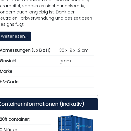
erarbeitet, sodass es nicht nur dekorativ,
ondern auch langlebig ist. Dank der
eutralen Farbverwendung und des zeitlosen
esigns fügt
Weiterlesen...
Abmessungen (L x B x H)
30 x 19 x 1,2 cm
Gewicht
gram
Marke
-
HS-Code
Containerinformationen (indikativ)
20ft container:
0 Stücke