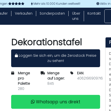
tungen
Mehr als 10.000 Kunden weltweit!
Aktiv in
aufer
Verkaufen
Sonderposten
Über
Kontakt
uns
Dekorationstafel
D
Loggen Sie sich ein, um die Zerostock Preise
s
zu sehen!
D
n
Menge
Menge
EAN:
e
pro
auf Lager:
4062196909716
S
Palette
845
W
280
D
S
S
Whatsapp uns direkt
w
b