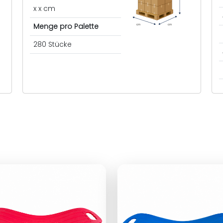
x x cm
Menge pro Palette
cm
cm
280 Stücke