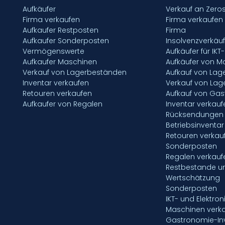
Aufkäufer
Verkauf an Zero
Firma verkaufen
Firma verkaufen
Aufkaufer Restposten
Firma
Aufkaufer Sonderposten
Insolvenzverkäu
Vermögenswerte
Aufkäufer für IKT
Aufkaufer Maschinen
Aufkäufer von M
Verkauf von Lagerbeständen
Aufkauf von La
Inventar verkaufen
Verkauf von La
Retouren verkaufen
Aufkauf von Gas
Aufkaufer von Regalen
Inventar verkauf
Rücksendungen 
Betriebsinventar
Retouren verkau
Sonderposten
Regalen verkauf
Restbestande u
Wertschätzung
Sonderposten
IKT- und Elektron
Maschinen verk
Gastronomie-Inv