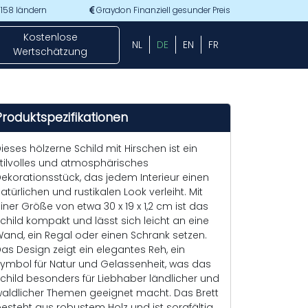
 158 ländern
Graydon Finanziell gesunder Preis
Kostenlose
NL
DE
EN
FR
Wertschätzung
Produktspezifikationen
ieses hölzerne Schild mit Hirschen ist ein
tilvolles und atmosphärisches
ekorationsstück, das jedem Interieur einen
atürlichen und rustikalen Look verleiht. Mit
iner Größe von etwa 30 x 19 x 1,2 cm ist das
child kompakt und lässt sich leicht an eine
and, ein Regal oder einen Schrank setzen.
as Design zeigt ein elegantes Reh, ein
ymbol für Natur und Gelassenheit, was das
child besonders für Liebhaber ländlicher und
aldlicher Themen geeignet macht. Das Brett
esteht aus robustem Holz und ist sorgfältig