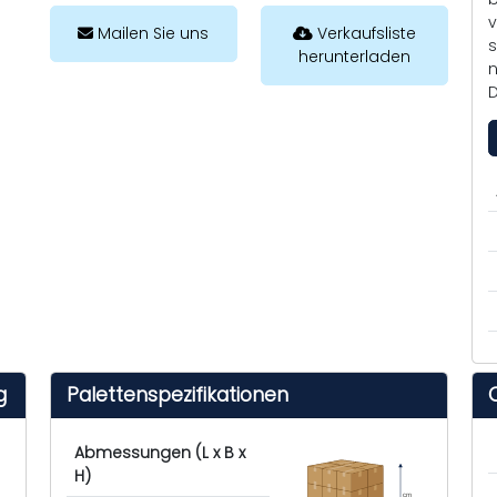
v
Mailen Sie uns
Verkaufsliste
s
herunterladen
n
D
g
Palettenspezifikationen
Abmessungen (L x B x
H)
cm