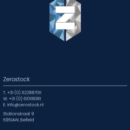
Zerostock
T.
+31 (0) 622887011
W.
+31 (0) 610118381
E.
info@zerostock.nl
Stationstraat 9
5951AW, Belfeld