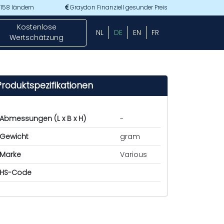
 158 ländern
Graydon Finanziell gesunder Preis
Kostenlose
NL
DE
EN
FR
Wertschätzung
Produktspezifikationen
Abmessungen (L x B x H)
-
Gewicht
gram
Marke
Various
HS-Code