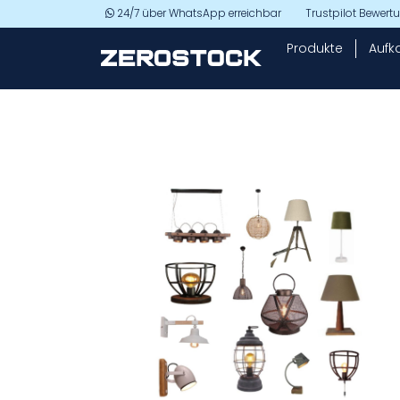
Skip to main content
24/7 über WhatsApp erreichbar
Trustpilot Bewer
Produkte
Aufk