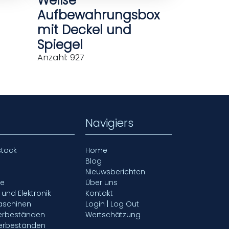
Weiße
Aufbewahrungsbox
mit Deckel und
Spiegel
Anzahl: 927
Navigiers
stock
Home
Blog
Nieuwsberichten
fe
Über uns
- und Elektronik
Kontakt
aschinen
Login | Log Out
gerbeständen
Wertschätzung
gerbeständen