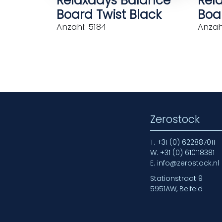
Relaxdays Balance
Rel
Board Twist Black
Boar
Anzahl: 5184
Anzahl
Zerostock
T.
+31 (0) 622887011
W.
+31 (0) 610118381
E.
info@zerostock.nl
Stationstraat 9
5951AW, Belfeld