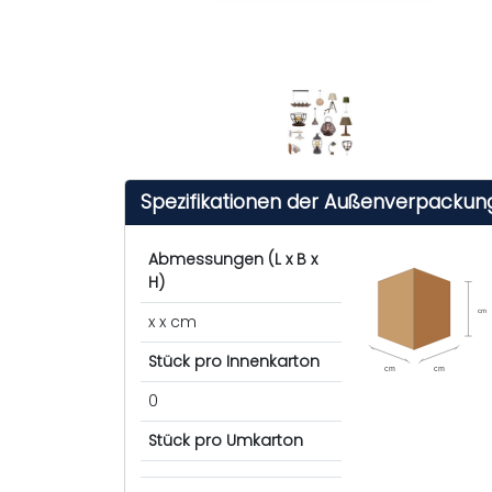
Spezifikationen der Außenverpackun
Abmessungen (L x B x
H)
cm
x x cm
Stück pro Innenkarton
cm
cm
0
Stück pro Umkarton