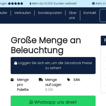
tungen
Mehr als 10.000 Kunden weltweit!
Aktiv in
aufer
Verkaufen
Sonderposten
Über
Kontakt
uns
Große Menge an
Beleuchtung
Loggen Sie sich ein, um die Zerostock Preise
zu sehen!
Menge
Menge
EAN:
pro
auf Lager:
-
Palette
8.136
Whatsapp uns direkt