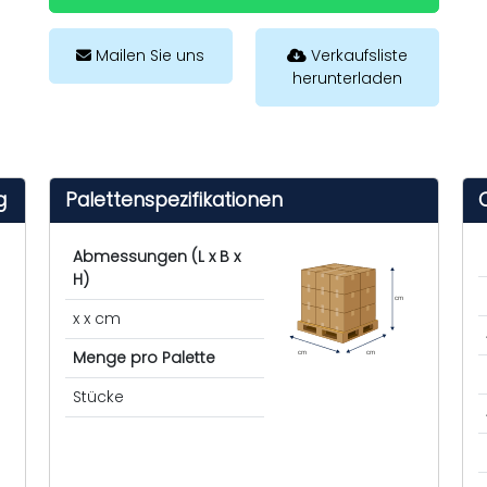
Mailen Sie uns
Verkaufsliste
herunterladen
g
Palettenspezifikationen
Abmessungen (L x B x
H)
cm
x x cm
Menge pro Palette
cm
cm
Stücke