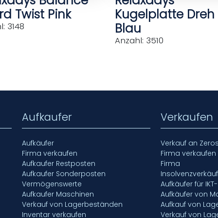
axdays Balance
Relaxdays
d Twist Pink
Kugelplatte Dreh
Blau
: 3148
Anzahl: 3510
Aufkaufer
Verkaufen
Aufkäufer
Verkauf an Zero
Firma verkaufen
Firma verkaufen
Aufkaufer Restposten
Firma
Aufkaufer Sonderposten
Insolvenzverkäu
Vermögenswerte
Aufkäufer für IKT
Aufkaufer Maschinen
Aufkäufer von M
Verkauf von Lagerbeständen
Aufkauf von La
Inventar verkaufen
Verkauf von La