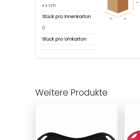
cm
x x cm
Stück pro Innenkarton
cm
cm
0
Stück pro Umkarton
Weitere Produkte