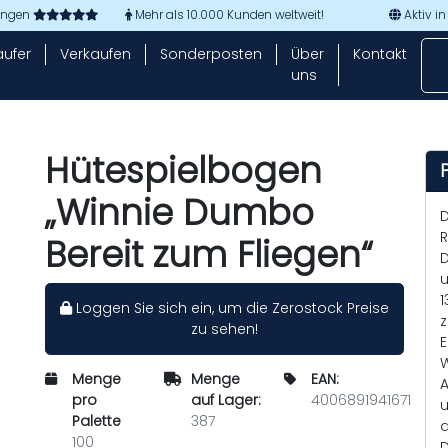
tungen
Mehr als 10.000 Kunden weltweit!
Aktiv in
aufer
Verkaufen
Sonderposten
Über
Kontakt
uns
Hütespielbogen
„Winnie Dumbo
D
R
Bereit zum Fliegen“
D
u
1
Loggen Sie sich ein, um die Zerostock Preise
z
zu sehen!
E
W
Menge
Menge
EAN:
A
pro
auf Lager:
4006891941671
u
Palette
387
d
100
D