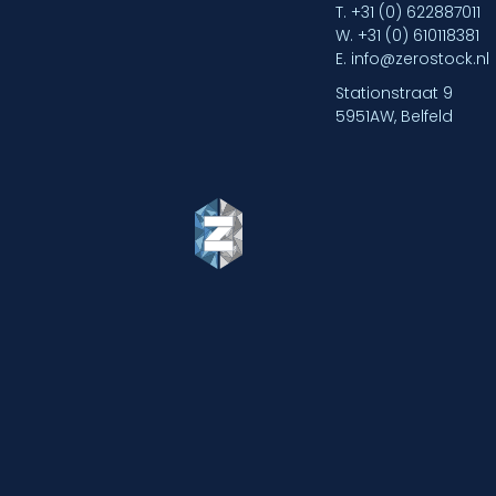
T.
+31 (0) 622887011
W.
+31 (0) 610118381
E.
info@zerostock.nl
Stationstraat 9
5951AW, Belfeld