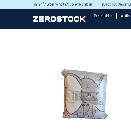
Skip to main content
24/7 über WhatsApp erreichbar
Trustpilot Bewer
Produkte
Aufk