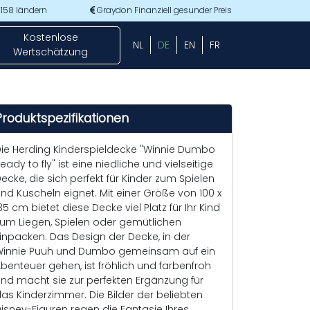
 158 ländern
Graydon Finanziell gesunder Preis
Kostenlose
NL
DE
EN
FR
Wertschätzung
Produktspezifikationen
ie Herding Kinderspieldecke "Winnie Dumbo
eady to fly" ist eine niedliche und vielseitige
ecke, die sich perfekt für Kinder zum Spielen
nd Kuscheln eignet. Mit einer Größe von 100 x
35 cm bietet diese Decke viel Platz für Ihr Kind
um Liegen, Spielen oder gemütlichen
inpacken. Das Design der Decke, in der
innie Puuh und Dumbo gemeinsam auf ein
benteuer gehen, ist fröhlich und farbenfroh
nd macht sie zur perfekten Ergänzung für
as Kinderzimmer. Die Bilder der beliebten
isney-Figuren regen die Fantasie Ihres