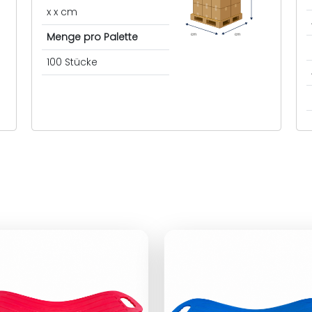
x x cm
Menge pro Palette
cm
cm
100 Stücke