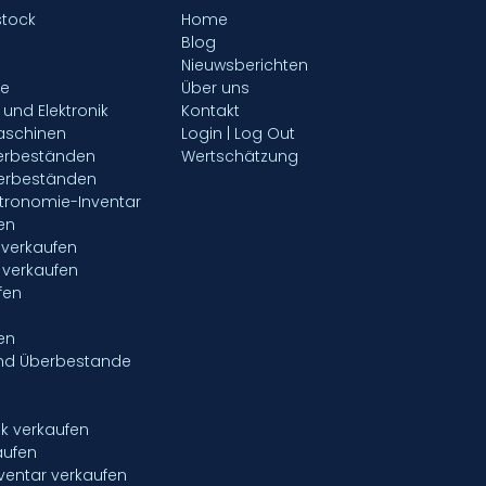
stock
Home
Blog
Nieuwsberichten
fe
Über uns
- und Elektronik
Kontakt
aschinen
Login | Log Out
gerbeständen
Wertschätzung
gerbeständen
tronomie-Inventar
en
verkaufen
 verkaufen
fen
en
nd Überbestande
ik verkaufen
aufen
entar verkaufen