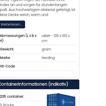
indes an und sorgen für stundenlangen
paß. Aus hochwertigem Material gefertigt, ist
iese Decke weich, warm und
Weiterlesen...
Abmessungen (L x B x
LxBxH - 135 x 100 x
H)
cm
Gewicht
gram
Marke
Herding
HS-Code
Containerinformationen (indikativ)
20ft container:
0 Stücke