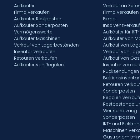
Aufkäufer
Verkauf an Zero
Firma verkaufen
Firma verkaufen
Aufkaufer Restposten
Firma
Aufkaufer Sonderposten
Insolvenzverkäu
Vermögenswerte
Aufkäufer für IKT
Aufkaufer Maschinen
Aufkäufer von M
Verkauf von Lagerbeständen
Aufkauf von La
Inventar verkaufen
Verkauf von La
Retouren verkaufen
Aufkauf von Gas
Aufkaufer von Regalen
Inventar verkauf
Rücksendungen 
Betriebsinventar
Retouren verkau
Sonderposten
Regalen verkauf
Restbestande u
Wertschätzung
Sonderposten
IKT- und Elektron
Maschinen verk
Gastronomie-Inv