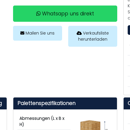
K
S
Whatsapp uns direkt
d
Mailen Sie uns
Verkaufsliste
herunterladen
g
Palettenspezifikationen
Abmessungen (L x B x
H)
cm