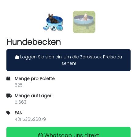
Hundebecken
Loggen Sie sich ein, um die Zerostock Preise zu
sehen!
Menge pro Palette
525
Menge auf Lager:
5.663
EAN:
4311536526879
Whatsapp uns direkt