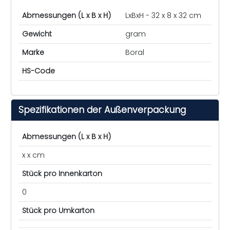
Abmessungen (L x B x H)
LxBxH - 32 x 8 x 32 cm
Gewicht
gram
Marke
Boral
HS-Code
Spezifikationen der Außenverpackung
Abmessungen (L x B x H)
x x cm
Stück pro Innenkarton
0
Stück pro Umkarton