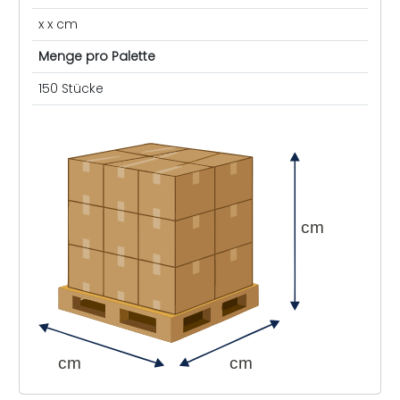
x x cm
Menge pro Palette
150 Stücke
cm
cm
cm