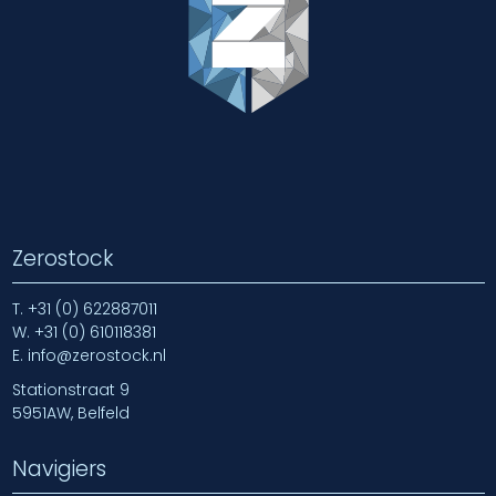
Zerostock
T.
+31 (0) 622887011
W.
+31 (0) 610118381
E.
info@zerostock.nl
Stationstraat 9
5951AW, Belfeld
Navigiers