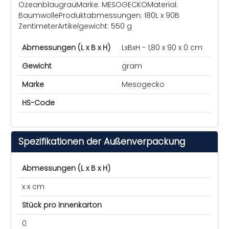
OzeanblaugrauMarke: MESOGECKOMaterial:
BaumwolleProduktabmessungen: 180L x 90B
ZentimeterArtikelgewicht: 550 g
Abmessungen (L x B x H)
LxBxH - 1,80 x 90 x 0 cm
Gewicht
gram
Marke
Mesogecko
HS-Code
Spezifikationen der Außenverpackung
Abmessungen (L x B x H)
x x cm
Stück pro Innenkarton
0