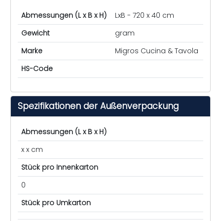
Abmessungen (L x B x H)
LxB - 720 x 40 cm
Gewicht
gram
Marke
Migros Cucina & Tavola
HS-Code
Spezifikationen der Außenverpackung
Abmessungen (L x B x H)
x x cm
Stück pro Innenkarton
0
Stück pro Umkarton