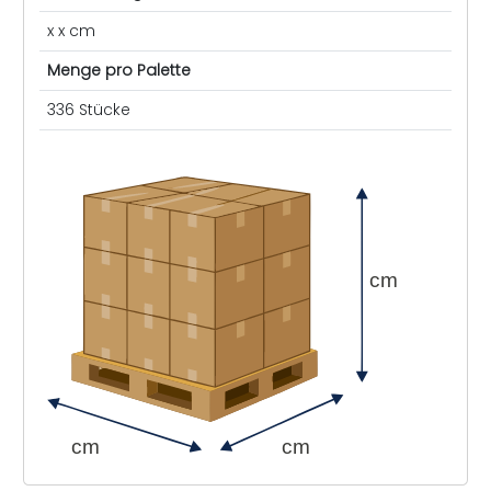
x x cm
Menge pro Palette
336 Stücke
cm
cm
cm