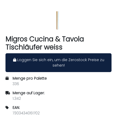
Migros Cucina & Tavola
Tischläufer weiss
Loggen Sie sich ein, um die Zerostock Preise zu
sehen!
Menge pro Palette
336
Menge auf Lager:
1.342
EAN:
7303434061702