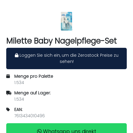
Milette Baby Nagelpflege-Set
Loggen Sie sich ein, um die Zerostock Preise zu
sehen!
Menge pro Palette
1.534
Menge auf Lager:
1.534
EAN:
7613434010496
Whatsapp uns direkt