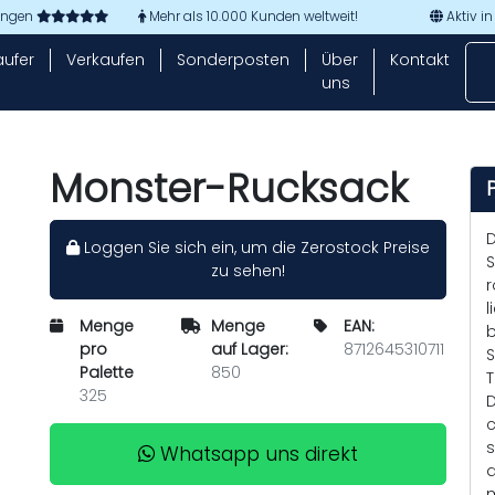
tungen
Mehr als 10.000 Kunden weltweit!
Aktiv in
aufer
Verkaufen
Sonderposten
Über
Kontakt
uns
Monster-Rucksack
D
Loggen Sie sich ein, um die Zerostock Preise
S
zu sehen!
r
l
Menge
Menge
EAN:
b
pro
auf Lager:
8712645310711
S
Palette
850
T
325
D
c
s
Whatsapp uns direkt
d
m