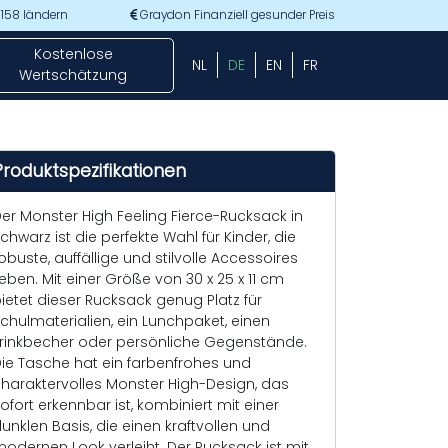
 158 ländern
Graydon Finanziell gesunder Preis
Kostenlose
NL
DE
EN
FR
Wertschätzung
Produktspezifikationen
er Monster High Feeling Fierce-Rucksack in
chwarz ist die perfekte Wahl für Kinder, die
obuste, auffällige und stilvolle Accessoires
ieben. Mit einer Größe von 30 x 25 x 11 cm
ietet dieser Rucksack genug Platz für
chulmaterialien, ein Lunchpaket, einen
rinkbecher oder persönliche Gegenstände.
ie Tasche hat ein farbenfrohes und
haraktervolles Monster High-Design, das
ofort erkennbar ist, kombiniert mit einer
unklen Basis, die einen kraftvollen und
odernen Look verleiht. Der Rucksack ist mit