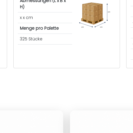
Abmessungen (L x B x
H)
cm
x x cm
Menge pro Palette
cm
cm
325 Stücke