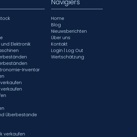
Navigiers
stock
Home
Blog
Nieuwsberichten
fe
Über uns
- und Elektronik
Kontakt
aschinen
Login | Log Out
gerbeständen
Wertschätzung
gerbeständen
tronomie-Inventar
en
verkaufen
 verkaufen
fen
en
nd Überbestande
ik verkaufen