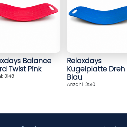
axdays Balance
Relaxdays
d Twist Pink
Kugelplatte Dreh
Blau
: 3148
Anzahl: 3510