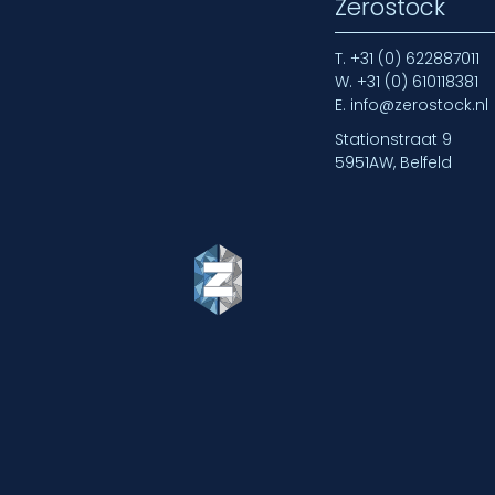
Zerostock
T.
+31 (0) 622887011
W.
+31 (0) 610118381
E.
info@zerostock.nl
Stationstraat 9
5951AW, Belfeld