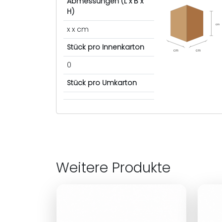
Abmessungen (L x B x
H)
cm
x x cm
Stück pro Innenkarton
cm
cm
0
Stück pro Umkarton
Weitere Produkte