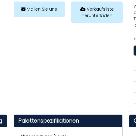
v
Mailen Sie uns
Verkaufsliste
a
herunterladen
T
l
i
z
g
Palettenspezifikationen