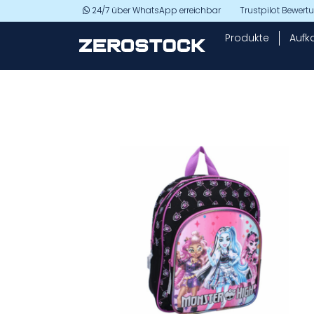
Skip to main content
24/7 über WhatsApp erreichbar
Trustpilot Bewer
Produkte
Aufk