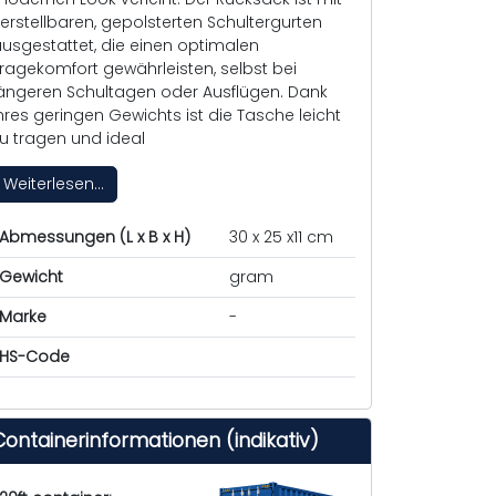
erstellbaren, gepolsterten Schultergurten
usgestattet, die einen optimalen
ragekomfort gewährleisten, selbst bei
ängeren Schultagen oder Ausflügen. Dank
hres geringen Gewichts ist die Tasche leicht
u tragen und ideal
Weiterlesen...
Abmessungen (L x B x H)
30 x 25 x11 cm
Gewicht
gram
Marke
-
HS-Code
Containerinformationen (indikativ)