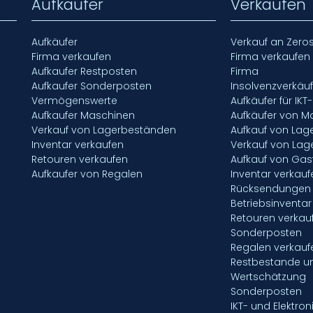
Aufkaufer
Verkaufen
Aufkäufer
Verkauf an Zero
Firma verkaufen
Firma verkaufen
Aufkaufer Restposten
Firma
Aufkaufer Sonderposten
Insolvenzverkäu
Vermögenswerte
Aufkäufer für IKT
Aufkaufer Maschinen
Aufkäufer von M
Verkauf von Lagerbeständen
Aufkauf von La
Inventar verkaufen
Verkauf von La
Retouren verkaufen
Aufkauf von Gas
Aufkaufer von Regalen
Inventar verkauf
Rücksendungen 
Betriebsinventar
Retouren verkau
Sonderposten
Regalen verkauf
Restbestande u
Wertschätzung
Sonderposten
IKT- und Elektron