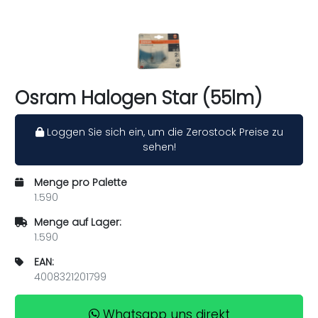
Osram Halogen Star (55lm)
Loggen Sie sich ein, um die Zerostock Preise zu
sehen!
Menge pro Palette
1.590
Menge auf Lager:
1.590
EAN:
4008321201799
Whatsapp uns direkt