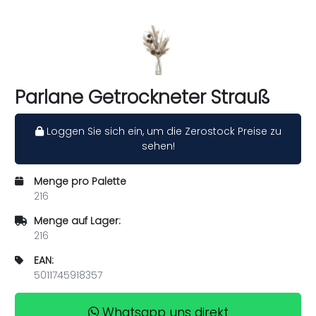
Parlane Getrockneter Strauß
Loggen Sie sich ein, um die Zerostock Preise zu
sehen!
Menge pro Palette
216
Menge auf Lager:
216
EAN:
5011745918357
Whatsapp uns direkt