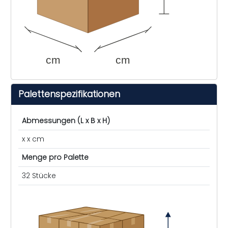
cm
cm
Palettenspezifikationen
Abmessungen (L x B x H)
x x cm
Menge pro Palette
32 Stücke