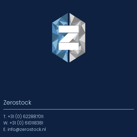
Zerostock
T.
+31 (0) 622887011
W.
+31 (0) 610118381
E.
info@zerostock.nl