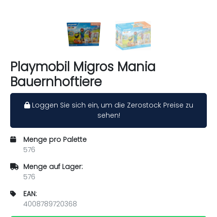
Playmobil Migros Mania
Bauernhoftiere
Loggen Sie sich ein, um die Zerostock Preise zu
sehen!
Menge pro Palette
576
Menge auf Lager:
576
EAN:
4008789720368