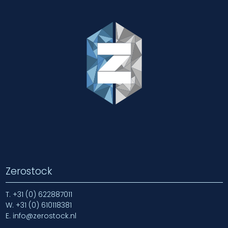
Zerostock
T.
+31 (0) 622887011
W.
+31 (0) 610118381
E.
info@zerostock.nl