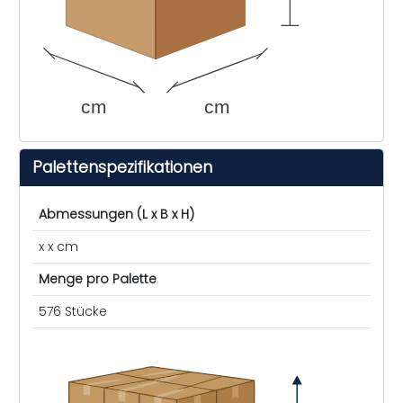
cm
cm
Palettenspezifikationen
Abmessungen (L x B x H)
x x cm
Menge pro Palette
576 Stücke