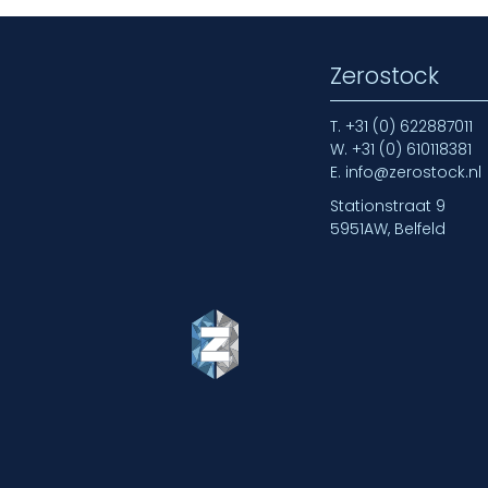
Zerostock
T.
+31 (0) 622887011
W.
+31 (0) 610118381
E.
info@zerostock.nl
Stationstraat 9
5951AW, Belfeld