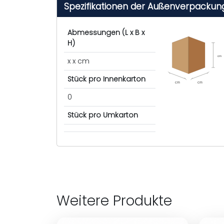
Spezifikationen der Außenverpackun
Abmessungen (L x B x
H)
cm
x x cm
Stück pro Innenkarton
cm
cm
0
Stück pro Umkarton
Weitere Produkte