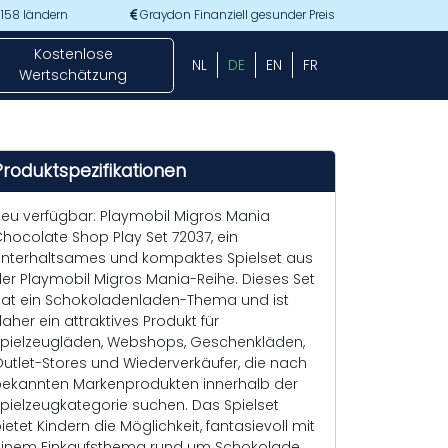
 158 ländern
Graydon Finanziell gesunder Preis
Kostenlose
NL
DE
EN
FR
Wertschätzung
Produktspezifikationen
eu verfügbar: Playmobil Migros Mania
hocolate Shop Play Set 72037, ein
nterhaltsames und kompaktes Spielset aus
er Playmobil Migros Mania-Reihe. Dieses Set
at ein Schokoladenladen-Thema und ist
aher ein attraktives Produkt für
pielzeugläden, Webshops, Geschenkläden,
utlet-Stores und Wiederverkäufer, die nach
ekannten Markenprodukten innerhalb der
pielzeugkategorie suchen. Das Spielset
ietet Kindern die Möglichkeit, fantasievoll mit
inem Einkaufsthema rund um Schokolade