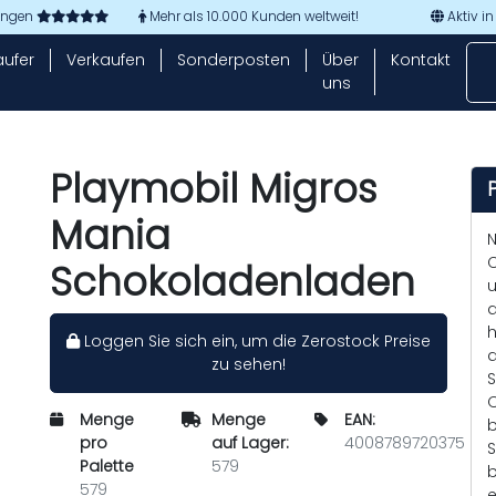
tungen
Mehr als 10.000 Kunden weltweit!
Aktiv in
aufer
Verkaufen
Sonderposten
Über
Kontakt
uns
Playmobil Migros
Mania
N
C
Schokoladenladen
u
d
h
Loggen Sie sich ein, um die Zerostock Preise
d
zu sehen!
S
O
Menge
Menge
EAN:
b
pro
auf Lager:
4008789720375
S
Palette
579
b
579
e