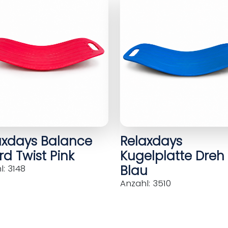
axdays Balance
Relaxdays
d Twist Pink
Kugelplatte Dreh
Blau
: 3148
Anzahl: 3510