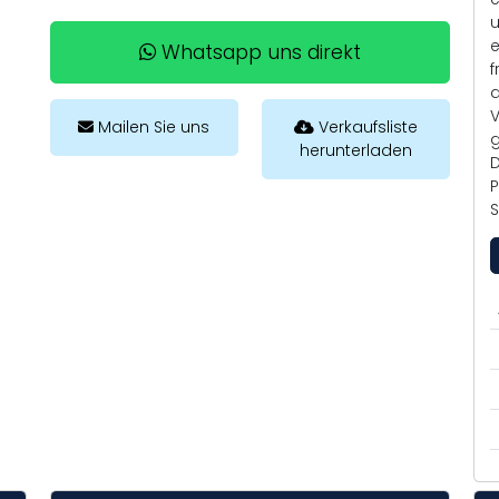
u
e
Whatsapp uns direkt
f
d
V
Mailen Sie uns
Verkaufsliste
g
herunterladen
D
P
S