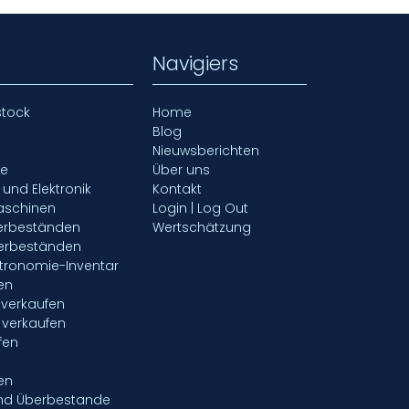
Navigiers
stock
Home
Blog
Nieuwsberichten
fe
Über uns
- und Elektronik
Kontakt
aschinen
Login | Log Out
gerbeständen
Wertschätzung
gerbeständen
tronomie-Inventar
en
verkaufen
 verkaufen
fen
en
nd Überbestande