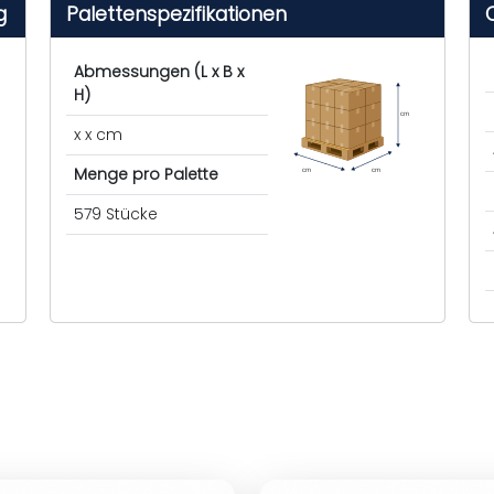
g
Palettenspezifikationen
Abmessungen (L x B x
H)
cm
x x cm
Menge pro Palette
cm
cm
579 Stücke