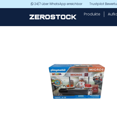
Skip to main content
24/7 über WhatsApp erreichbar
Trustpilot Bewer
Produkte
Aufk