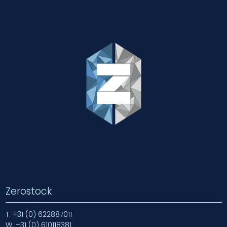
Zerostock
T.
+31 (0) 622887011
W.
+31 (0) 610118381