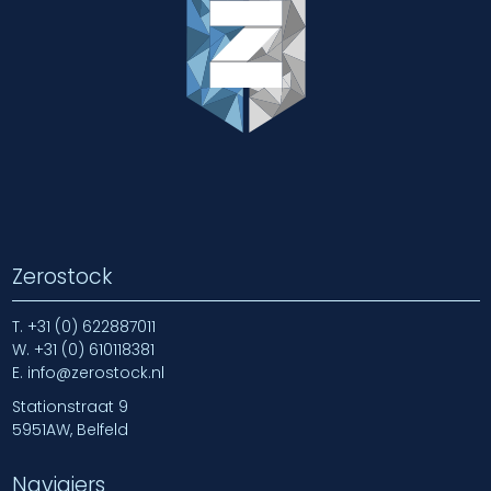
Zerostock
T.
+31 (0) 622887011
W.
+31 (0) 610118381
E.
info@zerostock.nl
Stationstraat 9
5951AW, Belfeld
Navigiers