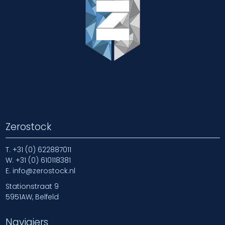
Zerostock
T.
+31 (0) 622887011
W.
+31 (0) 610118381
E.
info@zerostock.nl
Stationstraat 9
5951AW, Belfeld
Navigiers