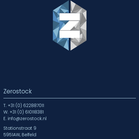
Zerostock
T.
+31 (0) 622887011
W.
+31 (0) 610118381
E.
info@zerostock.nl
Stationstraat 9
5951AW, Belfeld