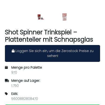
Shot Spinner Trinkspiel –
Plattenteller mit Schnapsglas
Loggen Sie sich ein, um die Zerostock Preise zu
sehen!
Menge pro Palette
970
Menge auf Lager:
1.750
EAN:
5600882808470