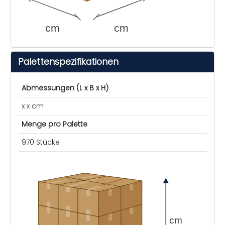
cm
cm
Palettenspezifikationen
Abmessungen (L x B x H)
x x cm
Menge pro Palette
970 Stücke
cm