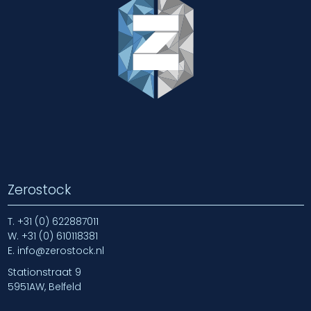
Zerostock
T.
+31 (0) 622887011
W.
+31 (0) 610118381
E.
info@zerostock.nl
Stationstraat 9
5951AW, Belfeld