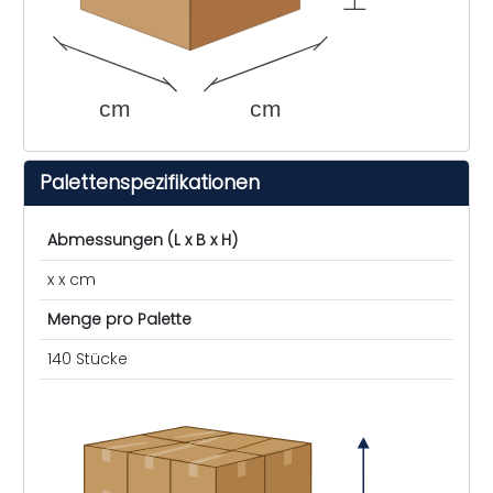
cm
cm
Palettenspezifikationen
Abmessungen (L x B x H)
x x cm
Menge pro Palette
140 Stücke