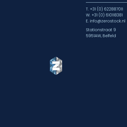
T.
+31 (0) 622887011
W.
+31 (0) 610118381
E.
info@zerostock.nl
Stationstraat 9
5951AW, Belfeld