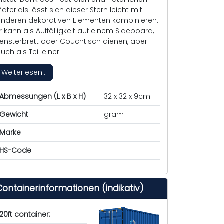
aterials lässt sich dieser Stern leicht mit
nderen dekorativen Elementen kombinieren.
r kann als Auffälligkeit auf einem Sideboard,
ensterbrett oder Couchtisch dienen, aber
uch als Teil einer
Weiterlesen...
Abmessungen (L x B x H)
32 x 32 x 9cm
Gewicht
gram
Marke
-
HS-Code
Containerinformationen (indikativ)
20ft container: