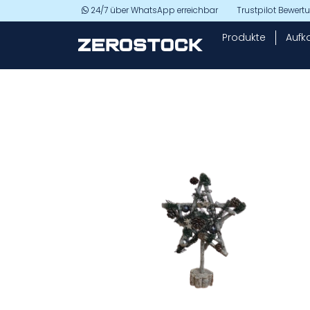
Skip to main content
24/7 über WhatsApp erreichbar
Trustpilot Bewer
Produkte
Aufk