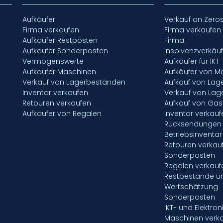
Aufkäufer
Verkauf an Zero
Firma verkaufen
Firma verkaufen
Aufkaufer Restposten
Firma
Aufkaufer Sonderposten
Insolvenzverkäu
Vermögenswerte
Aufkäufer für IKT
Aufkaufer Maschinen
Aufkäufer von M
Verkauf von Lagerbeständen
Aufkauf von La
Inventar verkaufen
Verkauf von La
Retouren verkaufen
Aufkauf von Gas
Aufkaufer von Regalen
Inventar verkauf
Rücksendungen 
Betriebsinventar
Retouren verkau
Sonderposten
Regalen verkauf
Restbestande u
Wertschätzung
Sonderposten
IKT- und Elektron
Maschinen verk