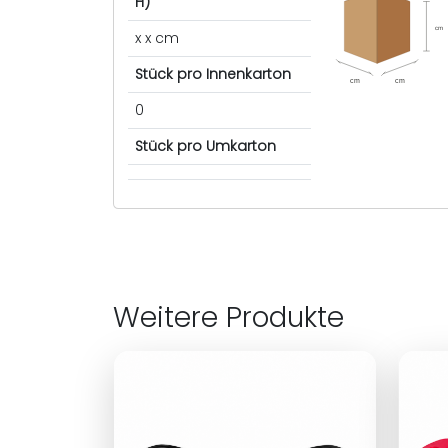
H)
cm
x x cm
Stück pro Innenkarton
cm
cm
0
Stück pro Umkarton
Weitere Produkte