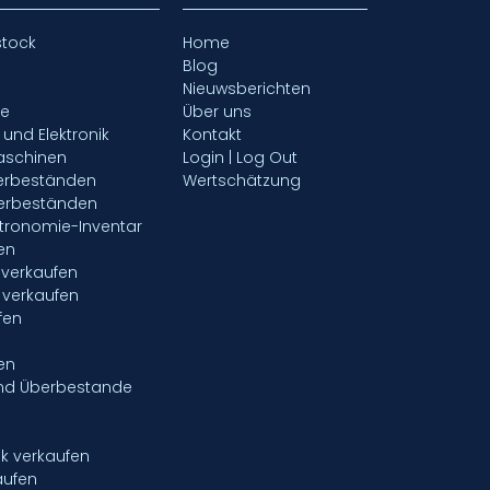
stock
Home
Blog
Nieuwsberichten
fe
Über uns
- und Elektronik
Kontakt
aschinen
Login | Log Out
gerbeständen
Wertschätzung
gerbeständen
tronomie-Inventar
en
verkaufen
 verkaufen
fen
en
nd Überbestande
ik verkaufen
aufen