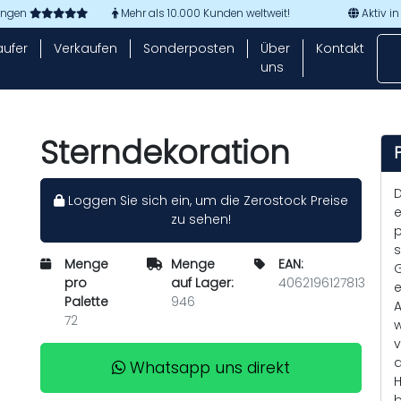
tungen
Mehr als 10.000 Kunden weltweit!
Aktiv in
aufer
Verkaufen
Sonderposten
Über
Kontakt
uns
Sterndekoration
D
Loggen Sie sich ein, um die Zerostock Preise
e
zu sehen!
p
s
Menge
Menge
EAN:
G
pro
auf Lager:
4062196127813
e
Palette
946
A
72
w
v
a
Whatsapp uns direkt
H
b