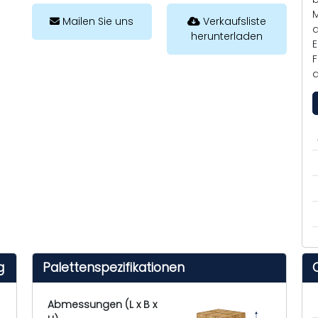
M
Mailen Sie uns
Verkaufsliste
a
herunterladen
E
F
a
g
Palettenspezifikationen
Abmessungen (L x B x