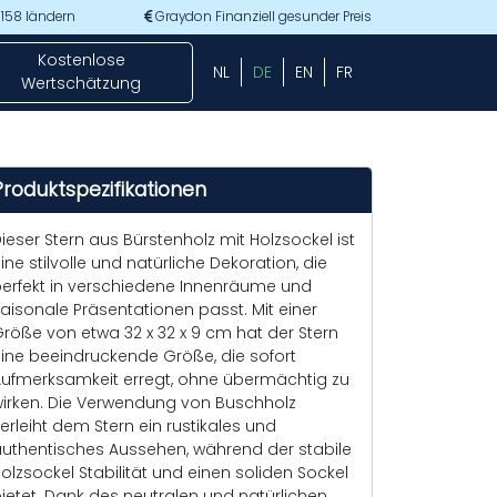
 158 ländern
Graydon Finanziell gesunder Preis
Kostenlose
NL
DE
EN
FR
Wertschätzung
Produktspezifikationen
ieser Stern aus Bürstenholz mit Holzsockel ist
ine stilvolle und natürliche Dekoration, die
erfekt in verschiedene Innenräume und
aisonale Präsentationen passt. Mit einer
röße von etwa 32 x 32 x 9 cm hat der Stern
ine beeindruckende Größe, die sofort
ufmerksamkeit erregt, ohne übermächtig zu
irken. Die Verwendung von Buschholz
erleiht dem Stern ein rustikales und
uthentisches Aussehen, während der stabile
olzsockel Stabilität und einen soliden Sockel
ietet. Dank des neutralen und natürlichen