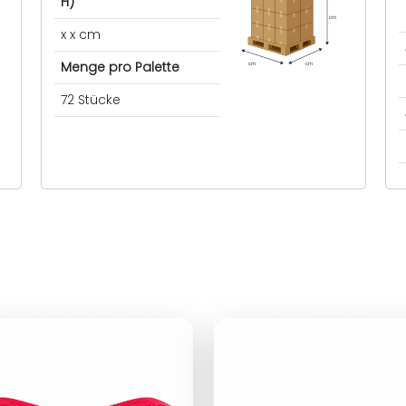
H)
cm
x x cm
Menge pro Palette
cm
cm
72 Stücke