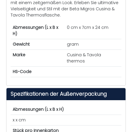
mit einem zeitgemäßen Look. Erleben Sie ultimative
Vielseitigkeit und Stil mit der Beta Migros Cusina &
Tavola Thermosflasche.
Abmessungen (L x B x
0 cm x 7cm x 24 cm
H)
Gewicht
gram
Marke
Cusina & Tavola
thermos
HS-Code
Spezifikationen der Außenverpackung
Abmessungen (L x B x H)
x x cm
Stück pro Innenkarton