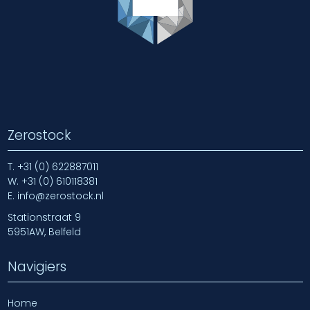
Zerostock
T.
+31 (0) 622887011
W.
+31 (0) 610118381
E.
info@zerostock.nl
Stationstraat 9
5951AW, Belfeld
Navigiers
Home