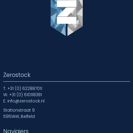
Zerostock
T.
+31 (0) 622887011
W.
+31 (0) 610118381
E.
info@zerostock.nl
Stationstraat 9
5951AW, Belfeld
Navigiers