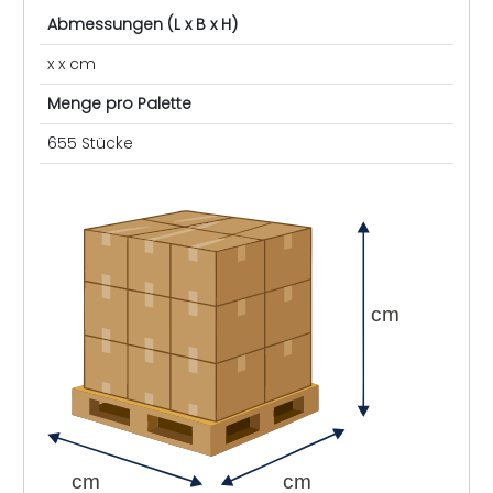
Abmessungen (L x B x H)
x x cm
Menge pro Palette
655 Stücke
cm
cm
cm