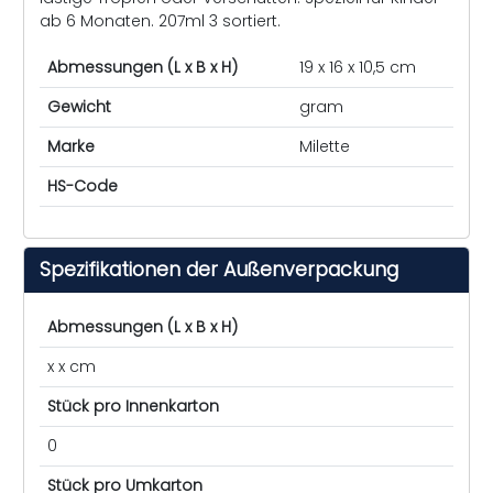
ab 6 Monaten. 207ml 3 sortiert.
Abmessungen (L x B x H)
19 x 16 x 10,5 cm
Gewicht
gram
Marke
Milette
HS-Code
Spezifikationen der Außenverpackung
Abmessungen (L x B x H)
x x cm
Stück pro Innenkarton
0
Stück pro Umkarton