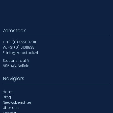
Zerostock
T.
+31 (0) 622887011
W.
+31 (0) 610118381
E.
info@zerostock.nl
Stationstraat 9
5951AW, Belfeld
Navigiers
Home
Blog
Nieuwsberichten
Über uns
Kontakt