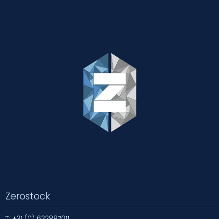
Zerostock
T.
+31 (0) 622887011