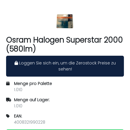
Osram Halogen Superstar 2000
(580lm)
Loggen Sie sich ein, um die Zerostock Preise zu
sehen!
Menge pro Palette
1.010
Menge auf Lager:
1.010
EAN:
4008321990228