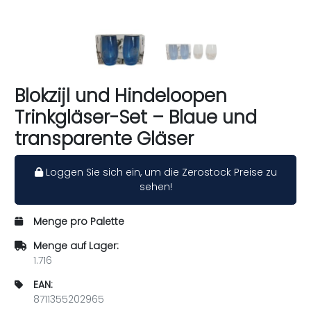
Blokzijl und Hindeloopen
Trinkgläser-Set – Blaue und
transparente Gläser
Loggen Sie sich ein, um die Zerostock Preise zu
sehen!
Menge pro Palette
Menge auf Lager:
1.716
EAN:
8711355202965