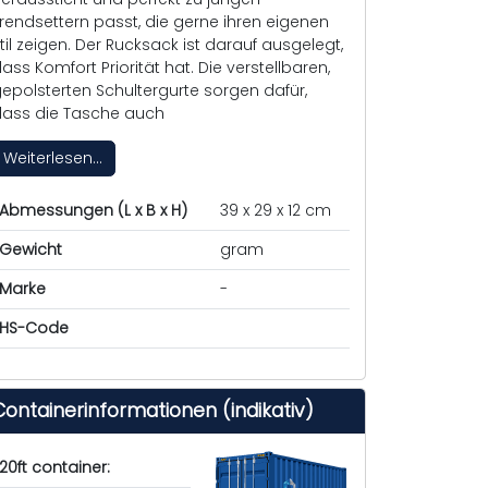
rendsettern passt, die gerne ihren eigenen
til zeigen. Der Rucksack ist darauf ausgelegt,
ass Komfort Priorität hat. Die verstellbaren,
epolsterten Schultergurte sorgen dafür,
ass die Tasche auch
Weiterlesen...
Abmessungen (L x B x H)
39 x 29 x 12 cm
Gewicht
gram
Marke
-
HS-Code
Containerinformationen (indikativ)
20ft container: