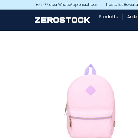
Skip to main content
24/7 über WhatsApp erreichbar
Trustpilot Bewer
Produkte
Aufk