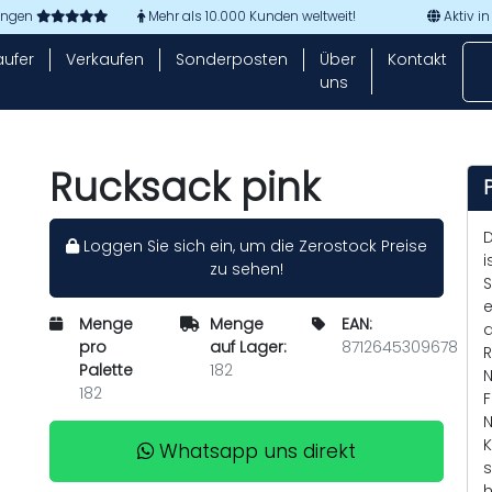
tungen
Mehr als 10.000 Kunden weltweit!
Aktiv in
aufer
Verkaufen
Sonderposten
Über
Kontakt
uns
Rucksack pink
D
Loggen Sie sich ein, um die Zerostock Preise
i
zu sehen!
S
e
Menge
Menge
EAN:
d
pro
auf Lager:
8712645309678
R
Palette
182
N
182
F
N
K
Whatsapp uns direkt
s
h