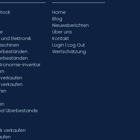
stock
Home
Blog
Nieuwsberichten
fe
Über uns
- und Elektronik
Kontakt
aschinen
Login | Log Out
gerbeständen
Wertschätzung
gerbeständen
tronomie-Inventar
en
verkaufen
 verkaufen
fen
en
nd Überbestande
ik verkaufen
aufen