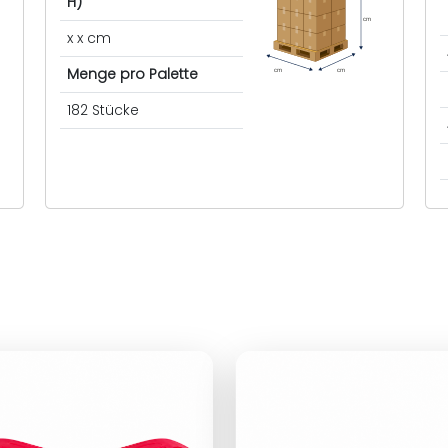
H)
cm
x x cm
Menge pro Palette
cm
cm
182 Stücke