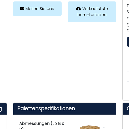
T
Mailen Sie uns
Verkaufsliste
S
herunterladen
d
g
d
g
Palettenspezifikationen
Abmessungen (L x B x