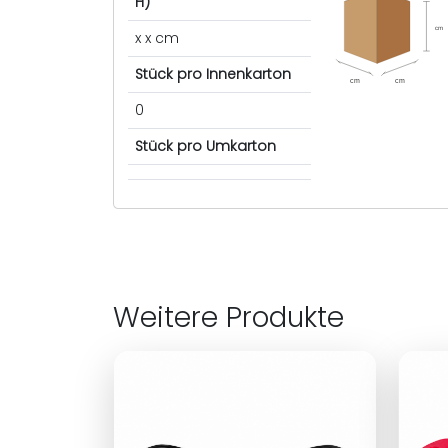
H)
cm
x x cm
Stück pro Innenkarton
cm
cm
0
Stück pro Umkarton
Weitere Produkte