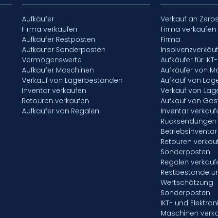
Aufkäufer
Verkauf an Zero
Firma verkaufen
Firma verkaufen
Aufkaufer Restposten
Firma
Aufkaufer Sonderposten
Insolvenzverkäu
Vermögenswerte
Aufkäufer für IKT
Aufkaufer Maschinen
Aufkäufer von M
Verkauf von Lagerbeständen
Aufkauf von La
Inventar verkaufen
Verkauf von La
Retouren verkaufen
Aufkauf von Gas
Aufkaufer von Regalen
Inventar verkauf
Rücksendungen 
Betriebsinventar
Retouren verkau
Sonderposten
Regalen verkauf
Restbestande u
Wertschätzung
Sonderposten
IKT- und Elektron
Maschinen verk