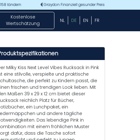
 158 ländern
Graydon Finanziell gesunder Preis
Kostenlose
NL
DE
EN
FR
Wertschätzung
Produktspezifikationen
er Milky Kiss Next Level Vibes Rucksack in Pink
st eine stilvolle, verspielte und praktische
chultasche, die perfekt zu Kindern passt, die
inen frischen und trendigen Look lieben. Mit
en Maßen 39 x 29 x 12 cm bietet dieser
ucksack reichlich Platz für Bücher,
otizbücher, ein Lunchpaket, ein
edermäppchen und andere tägliche
otwendigkeiten. Das lebendige Pink in
ombination mit einem fröhlichen Muster
orgt dafür, dass die Tasche sofort
eraussticht und perfekt zu jungen