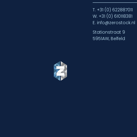
T.
+31 (0) 622887011
W.
+31 (0) 610118381
E.
info@zerostock.nl
Stationstraat 9
5951AW, Belfeld