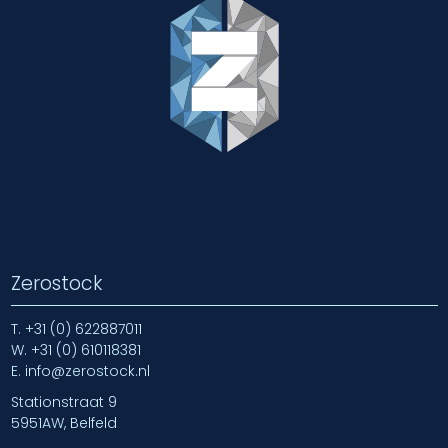
Zerostock
T.
+31 (0) 622887011
W.
+31 (0) 610118381
E.
info@zerostock.nl
Stationstraat 9
5951AW, Belfeld