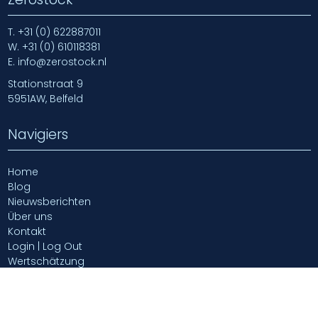
T.
+31 (0) 622887011
W.
+31 (0) 610118381
E.
info@zerostock.nl
Stationstraat 9
5951AW, Belfeld
Navigiers
Home
Blog
Nieuwsberichten
Über uns
Kontakt
Login | Log Out
Wertschätzung
2026 - Zerostock B.V.